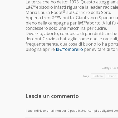
La terza che ho detto: 1975. Questo atteggiame
Lâ€™episodio infatti riguarda la leader radical
Maria Laura RodotÃ sul Corriere della Sera.
Appena trentâ€™anni fa, Gianfranco Spadaccia e
pieno della campagna per lâ€™aborto. A lui fu c
concessero solo una macchina per cucire.
Divorzio, aborto, conquista di pari diritti anche
decenni. Grazie a battaglie come quelle radical
frequentemente, qualcosa di buono lo ha porta
bisogna aprire
lâ€™ombrello
per evitare di tor
Categoria:
Tags:
Battiato
Donne
Lascia un commento
Il tuo indirizzo email non verrà pubblicato. I campi obbligatori s