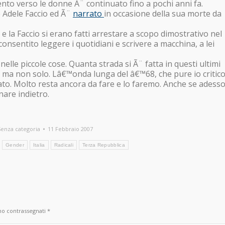
nto verso le donne Ã¨ continuato fino a pochi anni fa.
e Adele Faccio ed Ã¨
narrato
in occasione della sua morte da
 la Faccio si erano fatti arrestare a scopo dimostrativo nel
onsentito leggere i quotidiani e scrivere a macchina, a lei
 nelle piccole cose. Quanta strada si Ã¨ fatta in questi ultimi
i, ma non solo. Lâ€™onda lunga del â€™68, che pure io critic
to. Molto resta ancora da fare e lo faremo. Anche se adess
nare indietro.
Senza categoria
11 Febbraio 2007
Gender
Italia
Radicali
Terza Repubblica
ono contrassegnati
*