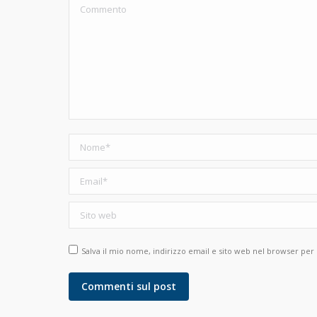
Commento
Nome *
Email *
Sito web
Salva il mio nome, indirizzo email e sito web nel browser pe
Commenti sul post