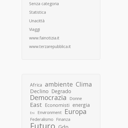
Senza categoria
Statistica
Unacittà
Viaggi
www.fainotizia.it
www.terzarepubblica.it
ambiente
Clima
Africa
Declino
Degrado
Democrazia
Donne
East
energia
Economisti
Europa
Environment
Eni
Federalismo
Finanza
Futuro
Gdp