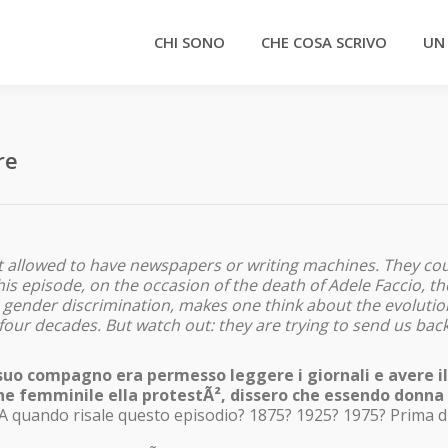
CHI SONO
CHE COSA SCRIVO
UN
re
 not allowed to have newspapers or writing machines. They co
s episode, on the occasion of the death of Adele Faccio, th
s gender discrimination, makes one think about the evolutio
four decades. But watch out: they are trying to send us back
 suo compagno era permesso leggere i giornali e avere il
ne femminile ella protestÃ², dissero che essendo donna 
 A quando risale questo episodio? 1875? 1925? 1975? Prima d