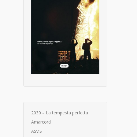
2030 – La tempesta perfetta
Amarcord
ASviS