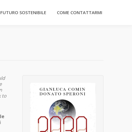
 FUTURO SOSTENIBILE
COME CONTATTARMI
uld
e
n
 to
le
i