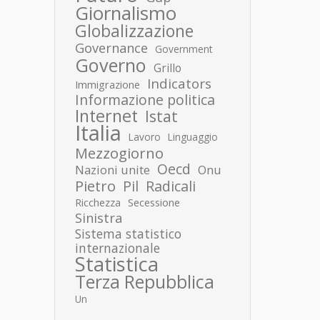
Giornalismo
Globalizzazione
Governance
Government
Governo
Grillo
Indicators
Immigrazione
Informazione politica
Internet
Istat
Italia
Lavoro
Linguaggio
Mezzogiorno
Oecd
Nazioni unite
Onu
Pietro
Pil
Radicali
Ricchezza
Secessione
Sinistra
Sistema statistico
internazionale
Statistica
Terza Repubblica
Un